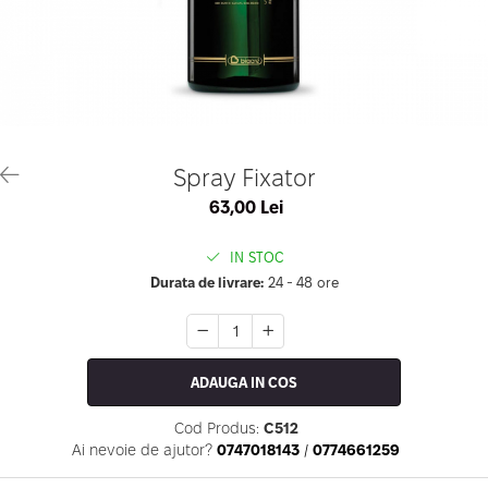
Geluri de Constructie
Tratament Filler cu Acid Hyaluronic
Păr Creț
Gel In Bottle
Păr Drept
Clasic Gel Medium
Puro Sole (protectie solara)
Jelly Gel Medium
Scalp
Jelly Gel Strong
Styling
Gel acrilic
iSmooth Îndreptare Permanentă
Spray Fixator
Acril
LUCE Tratament
63,00 Lei
Accesorii
Laminare/Reconstructie
IN STOC
Durata de livrare:
24 - 48 ore
ADAUGA IN COS
Cod Produs:
C512
Ai nevoie de ajutor?
0747018143
/
0774661259