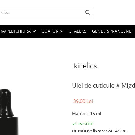
RĂ/PEDICHIURĂ
COAFOR
STALEKS
GENE / SPRANCENE
Ulei de cuticule # Mig
39,00 Lei
Marime
:
15 ml
IN STOC
Durata de livrare:
24 - 48 ore