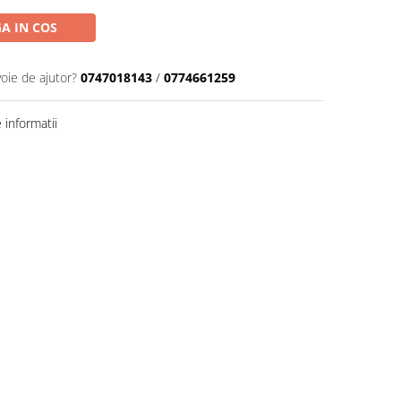
A IN COS
voie de ajutor?
0747018143
/
0774661259
informatii