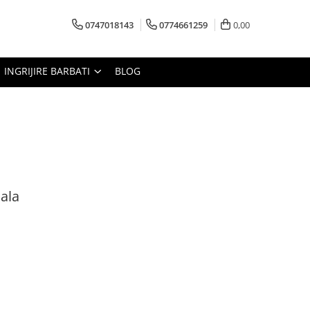
0747018143
0774661259
0,00
INGRIJIRE BARBATI
BLOG
dala