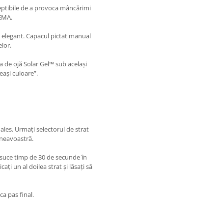
ceptibile de a provoca mâncărimi
HEMA.
i elegant. Capacul pictat manual
elor.
ia de ojă Solar Gel™ sub același
ași culoare”.
 ales. Urmați selectorul de strat
mneavoastră.
e usuce timp de 30 de secunde în
i un al doilea strat și lăsați să
ca pas final.