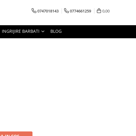
0747018143
0774661259
0,00
INGRIJIRE BARBATI
BLOG