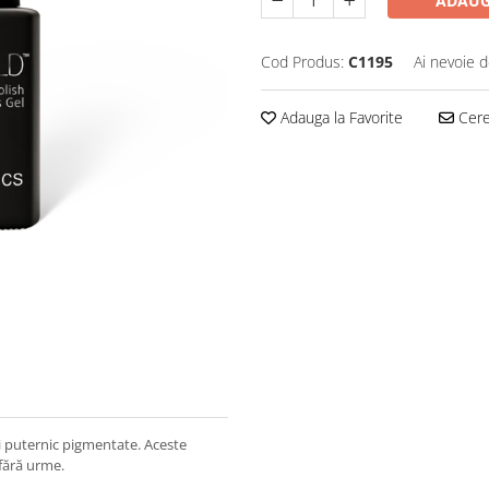
ADAUG
Cod Produs:
C1195
Ai nevoie d
Adauga la Favorite
Cere 
și puternic pigmentate. Aceste
 fără urme.