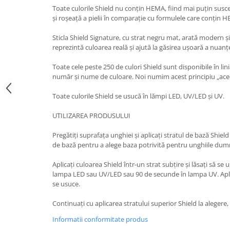
Toate culorile Shield nu conțin HEMA, fiind mai puțin sus
și roșeață a pielii în comparație cu formulele care conțin 
Sticla Shield Signature, cu strat negru mat, arată modern ș
reprezintă culoarea reală și ajută la găsirea ușoară a nuanț
Toate cele peste 250 de culori Shield sunt disponibile în lin
număr și nume de culoare. Noi numim acest principiu „acee
Toate culorile Shield se usucă în lămpi LED, UV/LED și UV.
UTILIZAREA PRODUSULUI
Pregătiți suprafața unghiei și aplicați stratul de bază Shield
de bază pentru a alege baza potrivită pentru unghiile du
Aplicați culoarea Shield într-un strat subțire și lăsați să s
lampa LED sau UV/LED sau 90 de secunde în lampa UV. Aplicaț
se usuce.
Continuați cu aplicarea stratului superior Shield la alegere, 
Informatii conformitate produs