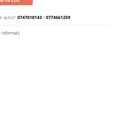
A IN COS
e ajutor?
0747018143
/
0774661259
informatii