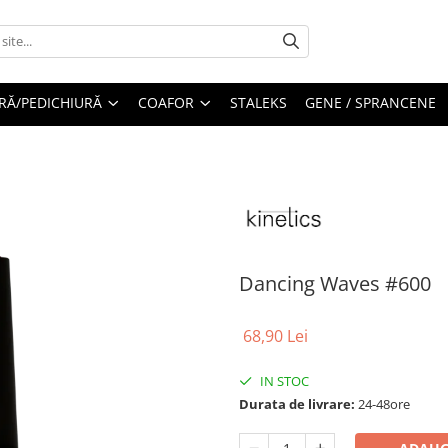
RĂ/PEDICHIURĂ
COAFOR
STALEKS
GENE / SPRANCENE
Dancing Waves #600
68,90 Lei
IN STOC
Durata de livrare:
24-48ore