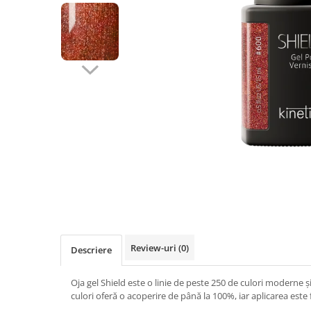
Geluri de Constructie
Tratament Filler cu Acid Hyaluronic
Păr Creț
Gel In Bottle
Păr Drept
Clasic Gel Medium
Puro Sole (protectie solara)
Jelly Gel Medium
Scalp
Jelly Gel Strong
Styling
Gel acrilic
iSmooth Îndreptare Permanentă
Acril
LUCE Tratament
Accesorii
Laminare/Reconstructie
Review-uri
(0)
Descriere
Oja gel Shield este o linie de peste 250 de culori moderne 
culori oferă o acoperire de până la 100%, iar aplicarea este