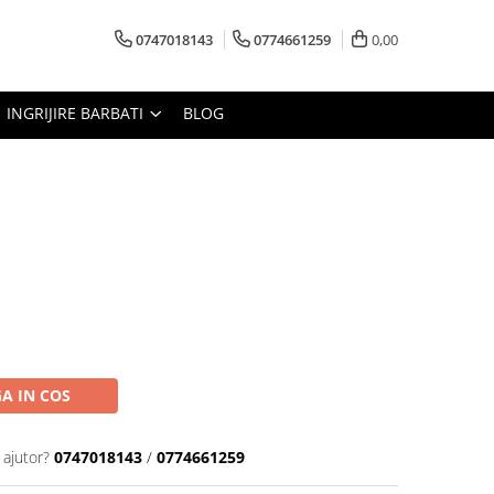
0747018143
0774661259
0,00
INGRIJIRE BARBATI
BLOG
A IN COS
 ajutor?
0747018143
/
0774661259