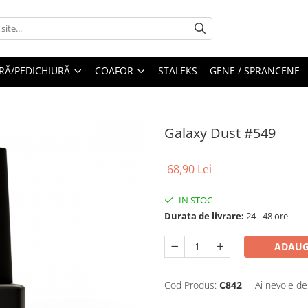
RĂ/PEDICHIURĂ
COAFOR
STALEKS
GENE / SPRANCENE
Galaxy Dust #549
68,90 Lei
IN STOC
Durata de livrare:
24 - 48 ore
ADAUG
Cod Produs:
C842
Ai nevoie de