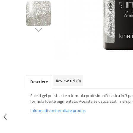
Geluri de Constructie
Tratament Filler cu Acid Hyaluronic
Păr Creț
Gel In Bottle
Păr Drept
Clasic Gel Medium
Puro Sole (protectie solara)
Jelly Gel Medium
Scalp
Jelly Gel Strong
Styling
Gel acrilic
iSmooth Îndreptare Permanentă
Acril
LUCE Tratament
Accesorii
Laminare/Reconstructie
Review-uri
(0)
Descriere
Shield gel polish este o formula profesională clasica în 3 pa
formulă foarte pigmentată. Aceasta se usuca atât în lămpile
Informatii conformitate produs