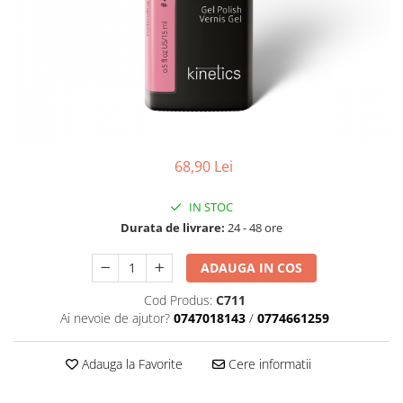
Geluri de Constructie
Tratament Filler cu Acid Hyaluronic
Păr Creț
Gel In Bottle
Păr Drept
Clasic Gel Medium
Puro Sole (protectie solara)
Jelly Gel Medium
Scalp
Jelly Gel Strong
Styling
Gel acrilic
68,90 Lei
iSmooth Îndreptare Permanentă
Acril
LUCE Tratament
Accesorii
IN STOC
Laminare/Reconstructie
Durata de livrare:
24 - 48 ore
ADAUGA IN COS
Cod Produs:
C711
Ai nevoie de ajutor?
0747018143
/
0774661259
Adauga la Favorite
Cere informatii