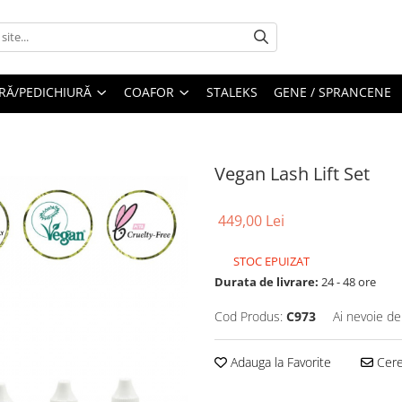
RĂ/PEDICHIURĂ
COAFOR
STALEKS
GENE / SPRANCENE
Vegan Lash Lift Set
449,00 Lei
STOC EPUIZAT
Durata de livrare:
24 - 48 ore
Cod Produs:
C973
Ai nevoie de
Adauga la Favorite
Cere 