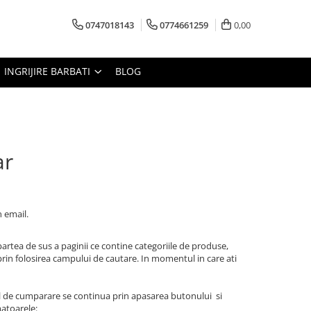
0747018143
0774661259
0,00
INGRIJIRE BARBATI
BLOG
r
 email.
 partea de sus a paginii ce contine categoriile de produse,
prin folosirea campului de cautare. In momentul in care ati
ul de cumparare se continua prin apasarea butonului si
atoarele: