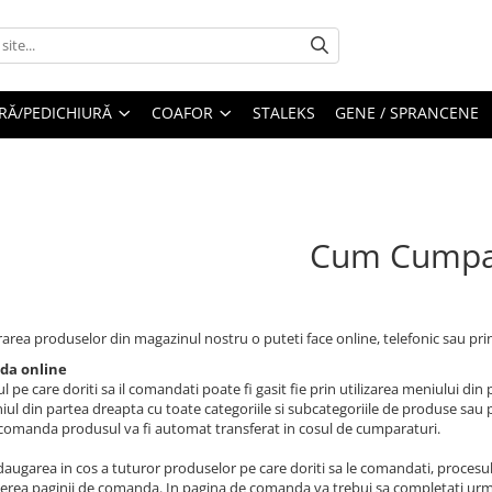
RĂ/PEDICHIURĂ
COAFOR
STALEKS
GENE / SPRANCENE
Cum Cumpa
rea produselor din magazinul nostru o puteti face online, telefonic sau prin
a online
 pe care doriti sa il comandati poate fi gasit fie prin utilizarea meniului din
iul din partea dreapta cu toate categoriile si subcategoriile de produse sau 
comanda produsul va fi automat transferat in cosul de cumparaturi.
augarea in cos a tuturor produselor pe care doriti sa le comandati, proces
erea paginii de comanda. In pagina de comanda va trebui sa completati urm