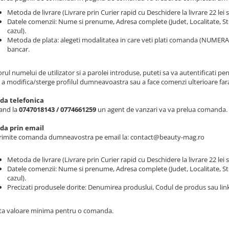
Metoda de livrare (Livrare prin Curier rapid cu Deschidere la livrare 22 lei
Datele comenzii: Nume si prenume, Adresa complete (Judet, Localitate, St
cazul).
Metoda de plata: alegeti modalitatea in care veti plati comanda (NUMERAR 
bancar.
rul numelui de utilizator si a parolei introduse, puteti sa va autentificati p
, a modifica/sterge profilul dumneavoastra sau a face comenzi ulterioare far
a telefonica
and la
0747018143 / 0774661259
un agent de vanzari va va prelua comanda.
a prin email
trimite comanda dumneavostra pe email la: contact@beauty-mag.ro
Metoda de livrare (Livrare prin Curier rapid cu Deschidere la livrare 22 lei 
Datele comenzii: Nume si prenume, Adresa complete (Judet, Localitate, St
cazul).
Precizati produsele dorite: Denumirea produslui, Codul de produs sau link
ta valoare minima pentru o comanda.