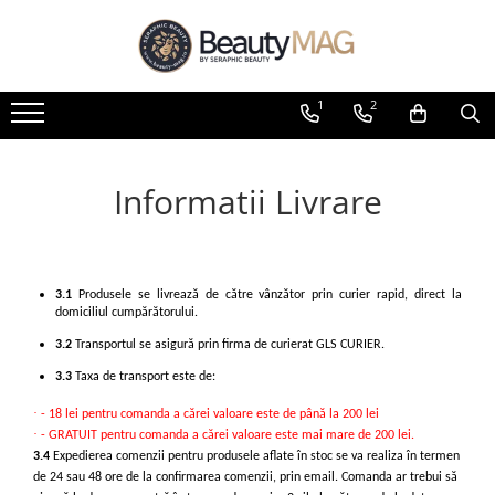
Branduri
Manichiură/Pedichiură
Coafor
Ingrijire barbati
1
2
Biacre Source of Beauty
Oja clasica
Vopsea profesională permanentă
Ingrijirea Parului
IAM4U
Colectii
Oxidanti
Tratamente Tricologice
Topuri & Baze
Kinetics Nail Systems
Vopsea Directa - iPigments
Styling
Informatii Livrare
Nuante
Kalentin
Pudra decoloranta
Ingrijire Faciala si Corporala
Removers
Barba Italiana
Ingrijire
Linia Tehnica
Oja semipermanenta
Hidratare
3.1
Produsele se livrează de către vânzător prin curier rapid, direct la
Colectii
domiciliul cumpărătorului.
Întreținerea Culorii
Topuri & Baze
Restructurare
3.2
Transportul se asigură prin firma de curierat GLS CURIER.
Nuante
Volum
3.3
Taxa de transport este de:
NOU! Baze Fiber
Întreținere Blond
·
Tratamente / Ingrijirea unghiei
- 18 lei pentru comanda a cărei valoare este de până la 200 lei
Detox
·
- GRATUIT pentru comanda a cărei valoare este mai mare de 200 lei.
Ingrijirea pielii
3.4
Expedierea comenzii pentru produsele aflate în stoc se va realiza în termen
Anti-Cădere
de 24 sau 48 ore de la confirmarea comenzii, prin email. Comanda ar trebui să
Tratamente SPA
Uz Zilnic