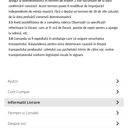
ajungă la dumneavoastră în termen de maxim 2 zile lucrătoare de la data
Geluri de Constructie
Tratament Filler cu Acid Hyaluronic
confirmării comenzii. Acest termen poate fi modificat de împrejurări
independente de voința noastră, fără a depăși un termen de 30 de zile calculat
Păr Creț
Gel In Bottle
de la data preluării comenzii dumneavoastră.
Păr Drept
Clasic Gel Medium
3.5
Aveți posibilitatea de a completa rubrica Observații cu specificații
Puro Sole (protectie solara)
referitoare la livrare, cum ar fi: oră de livrare, puncte de reper pentru a ajunge
Jelly Gel Medium
la adresă, etc.
Scalp
Jelly Gel Strong
3.6
Comanda va fi expediată în ambalaje care să asigure securitatea
Styling
Gel acrilic
transportului. Răspunderea pentru orice deteriorare cauzată în timpul
transportului produsului, coletului sau pachetului trimis de către noi, revine
iSmooth Îndreptare Permanentă
Acril
transportatorului conform legislației locale în vigoare.
LUCE Tratament
Accesorii
Laminare/Reconstructie
Ajutor
Cum Cumpar
Informatii Livrare
Termeni si Conditii
Despre noi