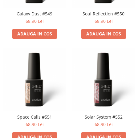
Geluri de Constructie
Tratament Filler cu Acid Hyaluronic
Galaxy Dust #549
Soul Reflection #550
Păr Creț
Gel In Bottle
68,90 Lei
68,90 Lei
Păr Drept
Clasic Gel Medium
Puro Sole (protectie solara)
Jelly Gel Medium
ADAUGA IN COS
ADAUGA IN COS
Scalp
Jelly Gel Strong
Styling
Gel acrilic
iSmooth Îndreptare Permanentă
Acril
LUCE Tratament
Accesorii
Laminare/Reconstructie
Space Calls #551
Solar System #552
68,90 Lei
68,90 Lei
ADAUGA IN COS
ADAUGA IN COS