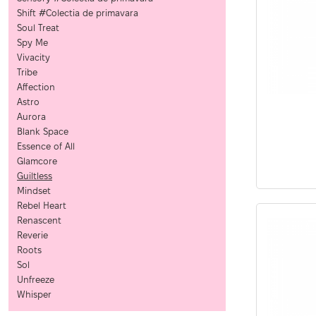
Geluri de Constructie
Tratament Filler cu Acid Hyaluronic
Shift #Colectia de primavara
Păr Creț
Gel In Bottle
Soul Treat
Păr Drept
Spy Me
Clasic Gel Medium
Puro Sole (protectie solara)
Vivacity
Jelly Gel Medium
Tribe
Scalp
Jelly Gel Strong
Affection
Styling
Gel acrilic
Astro
iSmooth Îndreptare Permanentă
Acril
Aurora
Blank Space
LUCE Tratament
Accesorii
Essence of All
Laminare/Reconstructie
Glamcore
Guiltless
Mindset
Rebel Heart
Renascent
Reverie
Roots
Sol
Unfreeze
Whisper