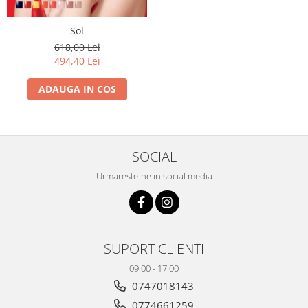
Geluri de Constructie
Tratament Filler cu Acid Hyaluronic
Sol
Păr Creț
Gel In Bottle
618,00 Lei
Păr Drept
Clasic Gel Medium
494,40 Lei
Puro Sole (protectie solara)
Jelly Gel Medium
Scalp
ADAUGA IN COS
Jelly Gel Strong
Styling
Gel acrilic
iSmooth Îndreptare Permanentă
Acril
LUCE Tratament
Accesorii
SOCIAL
Laminare/Reconstructie
Urmareste-ne in social media
SUPORT CLIENTI
09:00 - 17:00
0747018143
0774661259