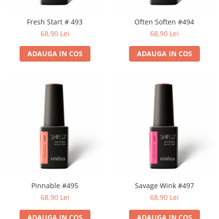
Geluri de Constructie
Tratament Filler cu Acid Hyaluronic
Fresh Start # 493
Often Soften #494
Păr Creț
Gel In Bottle
68,90 Lei
68,90 Lei
Păr Drept
Clasic Gel Medium
Puro Sole (protectie solara)
Jelly Gel Medium
ADAUGA IN COS
ADAUGA IN COS
Scalp
Jelly Gel Strong
Styling
Gel acrilic
iSmooth Îndreptare Permanentă
Acril
LUCE Tratament
Accesorii
Laminare/Reconstructie
Pinnable #495
Savage Wink #497
68,90 Lei
68,90 Lei
ADAUGA IN COS
ADAUGA IN COS