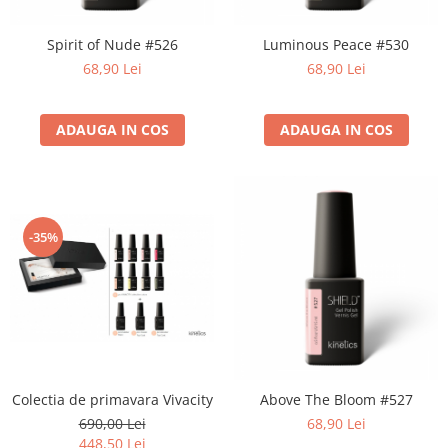
Geluri de Constructie
Tratament Filler cu Acid Hyaluronic
Spirit of Nude #526
Luminous Peace #530
Păr Creț
Gel In Bottle
68,90 Lei
68,90 Lei
Păr Drept
Clasic Gel Medium
Puro Sole (protectie solara)
Jelly Gel Medium
Scalp
ADAUGA IN COS
ADAUGA IN COS
Jelly Gel Strong
Styling
Gel acrilic
iSmooth Îndreptare Permanentă
Acril
LUCE Tratament
Accesorii
Laminare/Reconstructie
-35%
Colectia de primavara Vivacity
Above The Bloom #527
690,00 Lei
68,90 Lei
448,50 Lei